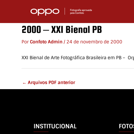
Ir
para
o
conteúdo
2000 – XXI Bienal PB
Por
Confoto Admin
/
24 de novembro de 2000
XXI Bienal de Arte Fotográfica Brasileira em PB – Or
←
Arquivos PDF anterior
INSTITUCIONAL
FOTO