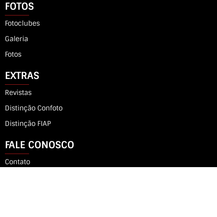
FOTOS
Fotoclubes
Galeria
Fotos
EXTRAS
Revistas
Distinção Confoto
Distinção FIAP
FALE CONOSCO
Contato
Notícias
F
I
W
a
n
h
c
s
a
e
t
t
b
a
s