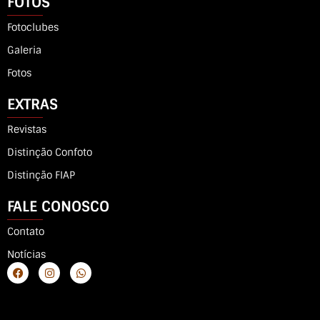
FOTOS
Fotoclubes
Galeria
Fotos
EXTRAS
Revistas
Distinção Confoto
Distinção FIAP
FALE CONOSCO
Contato
Notícias
F
I
W
a
n
h
c
s
a
e
t
t
b
a
s