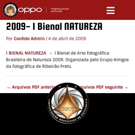
Ir
para
o
conteúdo
2009- I Bienal NATUREZA
Por
Confoto Admin
/
4 de abril de 2009
I BIENAL NATUREZA
– I Bienal de Arte Fotográfica
Brasileira de Natureza 2009. Organizada pelo Grupo Amigos
da Fotográfica de Ribeirão Preto.
←
Arquivos PDF anterior
Arquivos PDF seguinte
→