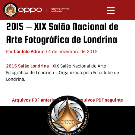
Ir
para
o
conteúdo
2015 – XIX Salão Nacional de
Arte Fotográfica de Londrina
Por
Confoto Admin
/
4 de novembro de 2015
2015 Salão Londrina
XIX Salão Nacional de Arte
Fotográfica de Londrina – Organizado pelo Fotoclube de
Londrina.
←
Arquivos PDF anterior
Arquivos PDF seguinte
→