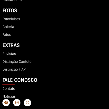
FOTOS
Fotoclubes
Galeria
Fotos
EXTRAS
Revistas
Distinção Confoto
Distinção FIAP
FALE CONOSCO
Contato
Notícias
F
I
W
a
n
h
c
s
a