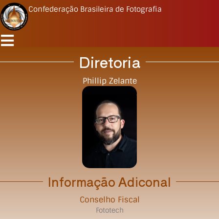
Confederação Brasileira de Fotografia
Diretoria
Phillip Zelante
Informação Adiconal
Conselho Fiscal
Fototech