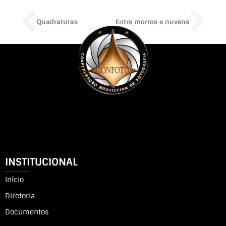
Prev
Ne
Quadraturas
Entre morros e nuvens
INSTITUCIONAL
Início
Diretoria
Documentos