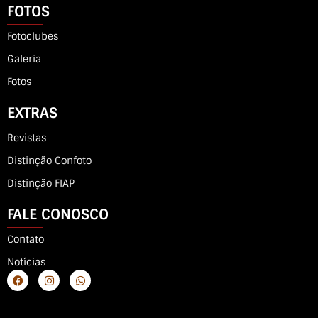
FOTOS
Fotoclubes
Galeria
Fotos
EXTRAS
Revistas
Distinção Confoto
Distinção FIAP
FALE CONOSCO
Contato
Notícias
F
I
W
a
n
h
c
s
a
e
t
t
b
a
s