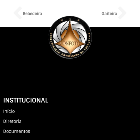
Prev
Ne
Bebedeira
Gaiteiro
INSTITUCIONAL
Início
Diretoria
Documentos