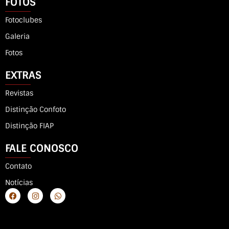
FOTOS
Fotoclubes
Galeria
Fotos
EXTRAS
Revistas
Distinção Confoto
Distinção FIAP
FALE CONOSCO
Contato
Notícias
F
I
W
a
n
h
c
s
a
e
t
t
b
a
s