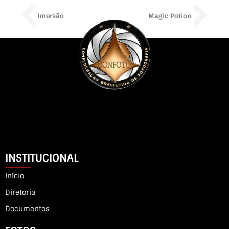
Prev
Ne
Imersão
Magic Potion
INSTITUCIONAL
Início
Diretoria
Documentos