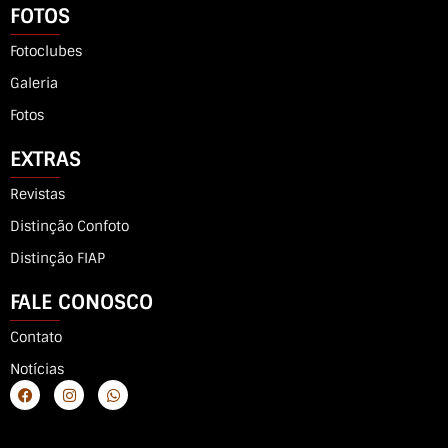
FOTOS
Fotoclubes
Galeria
Fotos
EXTRAS
Revistas
Distinção Confoto
Distinção FIAP
FALE CONOSCO
Contato
Notícias
F
I
W
a
n
h
c
s
a
e
t
t
b
a
s