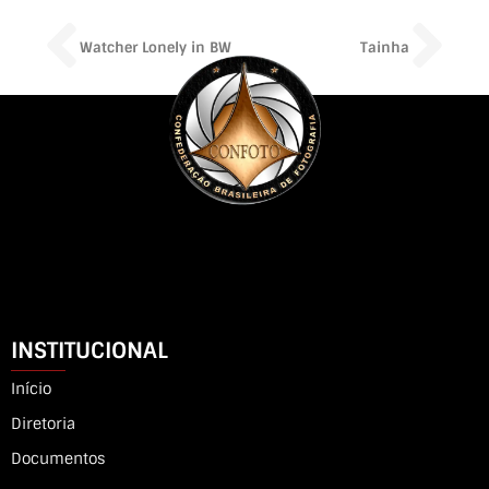
Prev
Ne
Watcher Lonely in BW
Tainha
INSTITUCIONAL
Início
Diretoria
Documentos