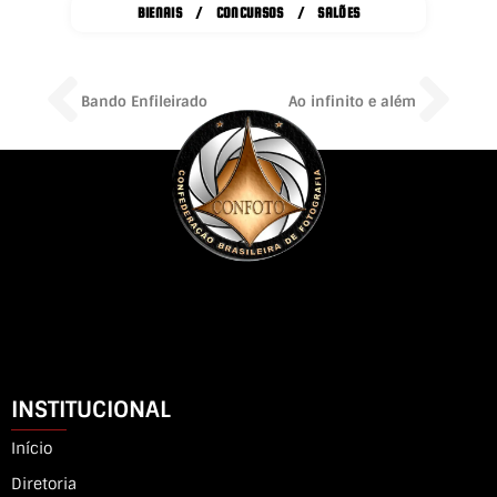
BIENAIS / CONCURSOS / SALÕES
Prev
Ne
Bando Enfileirado
Ao infinito e além
INSTITUCIONAL
Início
Diretoria