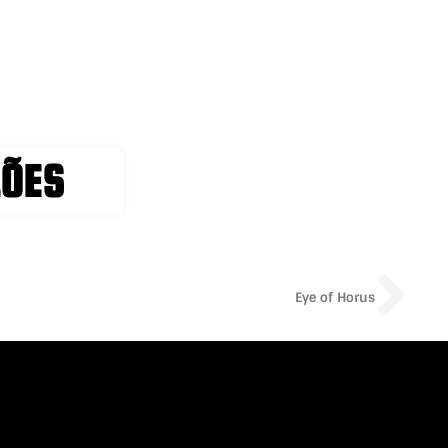
LÕES
Ne
Eye of Horus