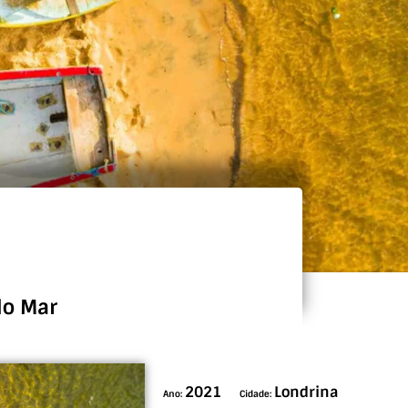
do Mar
2021
Londrina
Ano:
Cidade: