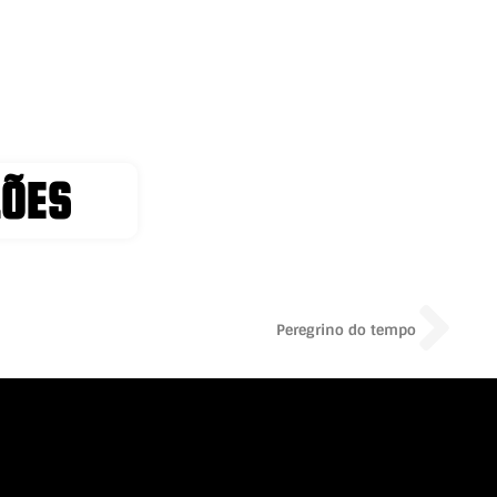
LÕES
Ne
Peregrino do tempo