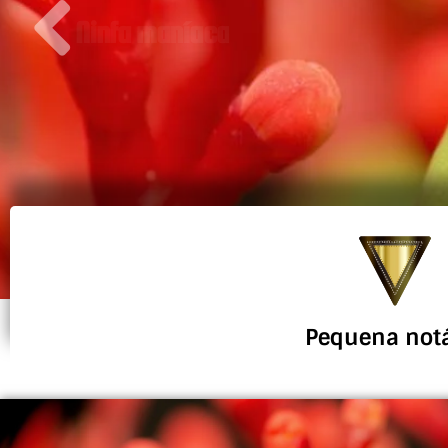
Ninfa maníaca
Pequena not