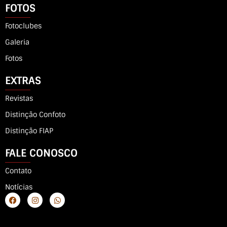
FOTOS
Fotoclubes
Galeria
Fotos
EXTRAS
Revistas
Distinção Confoto
Distinção FIAP
FALE CONOSCO
Contato
Notícias
F
I
W
a
n
h
c
s
a
e
t
t
b
a
s