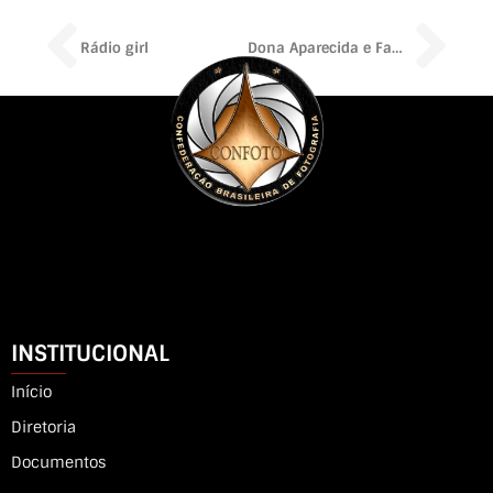
Prev
Ne
Rádio girl
Dona Aparecida e Família
INSTITUCIONAL
Início
Diretoria
Documentos