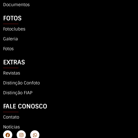
Documentos
FOTOS
Fotoclubes
Galeria
Fotos
EXTRAS
Revistas
Distinção Confoto
Distinção FIAP
FALE CONOSCO
Contato
Notícias
F
I
W
a
n
h