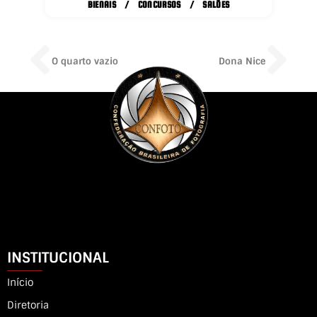
BIENAIS / CONCURSOS / SALÕES
Prev
Ne
O quarto vazio
Dona Nice
INSTITUCIONAL
Início
Diretoria