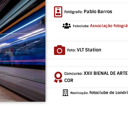
Pablo Barros
Fotógrafo:
Associação Fotográf
Fotoclube:
VLT Station
Foto:
XXII BIENAL DE ART
Concurso:
COR
Fotoclube de Londr
Realização: