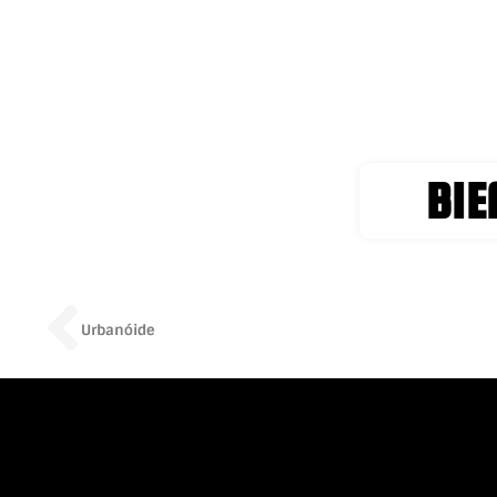
BIE
Prev
Urbanóide