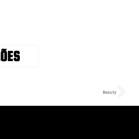
LÕES
Ne
Beauty