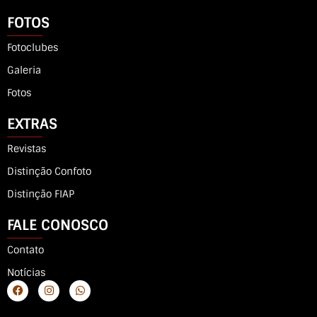
FOTOS
Fotoclubes
Galeria
Fotos
EXTRAS
Revistas
Distinção Confoto
Distinção FIAP
FALE CONOSCO
Contato
Notícias
F
I
W
a
n
h
c
s
a
e
t
t