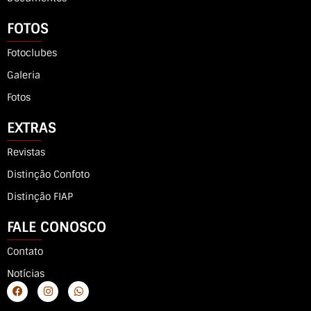
FOTOS
Fotoclubes
Galeria
Fotos
EXTRAS
Revistas
Distinção Confoto
Distinção FIAP
FALE CONOSCO
Contato
Notícias
F
I
W
a
n
h
c
s
a